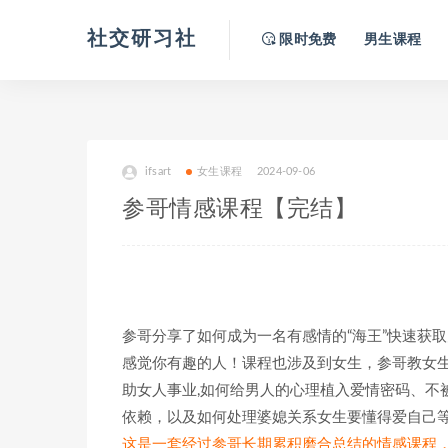
社交研习社
限时免费
男生课程
ifsart
女生课程
2024-09-06
参哥情感课程【完结】
参哥分享了如何成为一名有感情的“海王”快速获
感觉你有趣的人！课程也涉及到女生，参哥教女
助女人事业,如何给男人的心理植入爱情密码、不
依赖，以及如何处理婆媳关系女生要懂得爱自己
这是一套经过参哥长期累积磨合总结的情感课程