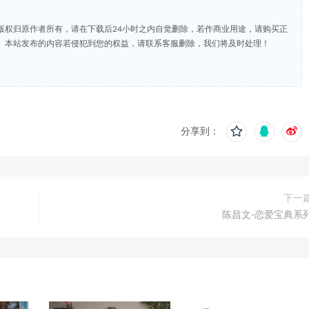
版权归原作者所有，请在下载后24小时之内自觉删除，若作商业用途，请购买正
。本站发布的内容若侵犯到您的权益，请联系客服删除，我们将及时处理！
分享到：
下一
陈昌文-恋爱宝典系