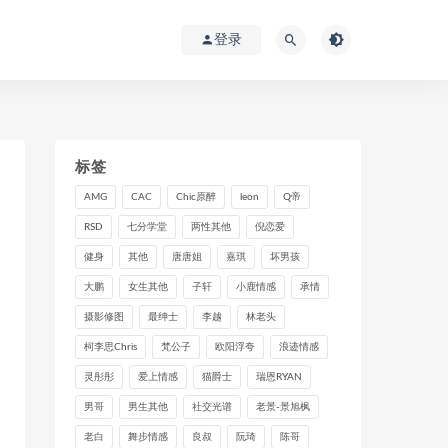
登录
标签
AMG
CAC
Chic原醉
leon
Q帝
RSD
七分学堂
两性其他
倪恋爱
健身
其他
唐唐姐
嘉琪
坏男孩
大鹏
女生其他
子轩
小鹿情感
承情
摄影修图
最绅士
李越
林老头
柯李思Chris
梵公子
欧阳浮夸
浪迹情感
灵彤彤
爱上情感
猫爵士
瑞恩RYAN
男哥
男生其他
社交光谱
老景-景旭枫
老白
舞步情感
良叔
阮琦
陈哥