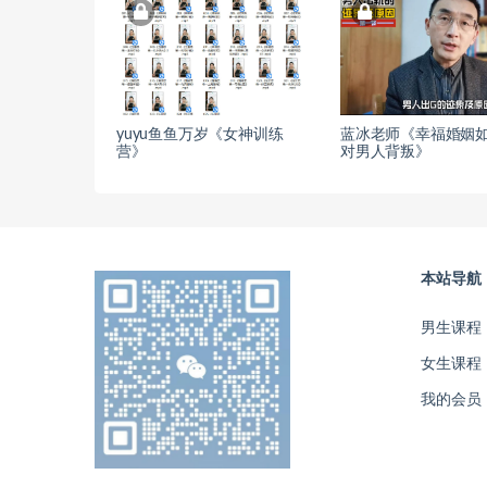
yuyu鱼鱼万岁《女神训练
蓝冰老师《幸福婚姻
营》
对男人背叛》
本站导航
男生课程
女生课程
我的会员