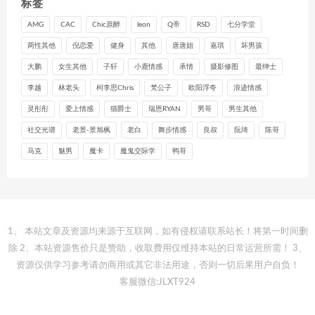
标签
AMG
CAC
Chic原醉
leon
Q帝
RSD
七分学堂
两性其他
倪恋爱
健身
其他
唐唐姐
嘉琪
坏男孩
大鹏
女生其他
子轩
小鹿情感
承情
摄影修图
最绅士
李越
林老头
柯李思Chris
梵公子
欧阳浮夸
浪迹情感
灵彤彤
爱上情感
猫爵士
瑞恩RYAN
男哥
男生其他
社交光谱
老景-景旭枫
老白
舞步情感
良叔
阮琦
陈哥
马克
魅男
魔卡
魔鬼交际学
鸭哥
1、 本站文章及资源均来源于互联网，如有侵权请联系站长！将第一时间删
除 2、本站资源售价只是赞助，收取费用仅维持本站的日常运营所需！ 3、
资源仅供学习参考请勿商用或其它非法用途，否则一切后果用户自负！
客服微信:JLXT924