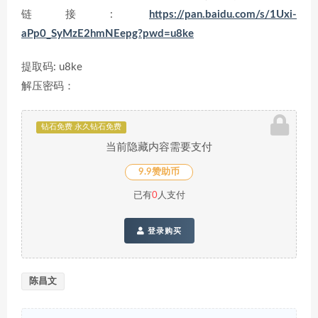
链接:
https://pan.baidu.com/s/1Uxi-
aPp0_SyMzE2hmNEepg?pwd=u8ke
提取码: u8ke
解压密码：
钻石免费 永久钻石免费
当前隐藏内容需要支付
9.9赞助币
已有
0
人支付
登录购买
陈昌文