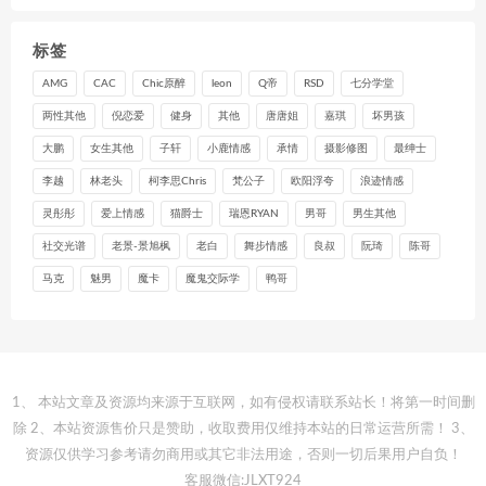
标签
AMG
CAC
Chic原醉
leon
Q帝
RSD
七分学堂
两性其他
倪恋爱
健身
其他
唐唐姐
嘉琪
坏男孩
大鹏
女生其他
子轩
小鹿情感
承情
摄影修图
最绅士
李越
林老头
柯李思Chris
梵公子
欧阳浮夸
浪迹情感
灵彤彤
爱上情感
猫爵士
瑞恩RYAN
男哥
男生其他
社交光谱
老景-景旭枫
老白
舞步情感
良叔
阮琦
陈哥
马克
魅男
魔卡
魔鬼交际学
鸭哥
1、 本站文章及资源均来源于互联网，如有侵权请联系站长！将第一时间删
除 2、本站资源售价只是赞助，收取费用仅维持本站的日常运营所需！ 3、
资源仅供学习参考请勿商用或其它非法用途，否则一切后果用户自负！
客服微信:JLXT924