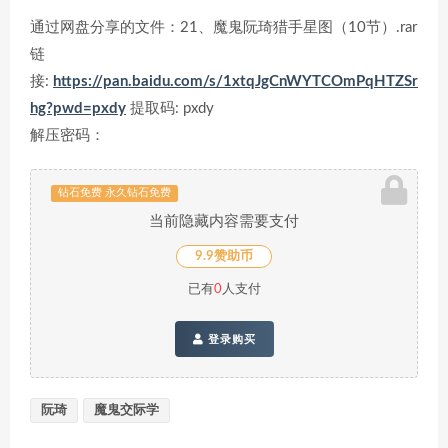
通过网盘分享的文件：21、魔鬼阮琦猎手星图（10节）.rar
链
接:
https://pan.baidu.com/s/1xtqJgCnWYTCOmPqHTZSr
hg?pwd=pxdy
提取码: pxdy
解压密码：
钻石免费 永久钻石免费
当前隐藏内容需要支付
9.9赞助币
已有
0
人支付
登录购买
阮琦
魔鬼交际学