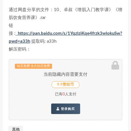
通过网盘分享的文件：10、卓叔《增肌入门教学课》《增
肌饮食营养课》.rar
链
接:
https://pan.baidu.com/s/1YqzlziKqe4frzk3wlokuSw?
pwd=a33h
提取码: a33h
解压密码：
钻石免费 永久钻石免费
当前隐藏内容需要支付
9.9赞助币
已有
0
人支付
登录购买
其他