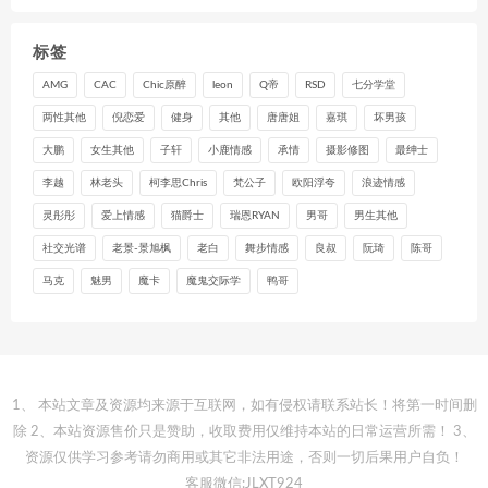
标签
AMG
CAC
Chic原醉
leon
Q帝
RSD
七分学堂
两性其他
倪恋爱
健身
其他
唐唐姐
嘉琪
坏男孩
大鹏
女生其他
子轩
小鹿情感
承情
摄影修图
最绅士
李越
林老头
柯李思Chris
梵公子
欧阳浮夸
浪迹情感
灵彤彤
爱上情感
猫爵士
瑞恩RYAN
男哥
男生其他
社交光谱
老景-景旭枫
老白
舞步情感
良叔
阮琦
陈哥
马克
魅男
魔卡
魔鬼交际学
鸭哥
1、 本站文章及资源均来源于互联网，如有侵权请联系站长！将第一时间删
除 2、本站资源售价只是赞助，收取费用仅维持本站的日常运营所需！ 3、
资源仅供学习参考请勿商用或其它非法用途，否则一切后果用户自负！
客服微信:JLXT924