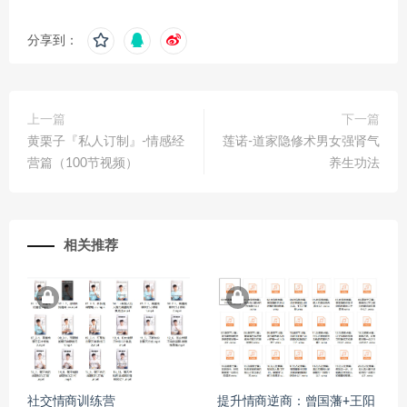
分享到：
上一篇
下一篇
黄栗子『私人订制』-情感经
莲诺-道家隐修术男女强肾气
营篇（100节视频）
养生功法
相关推荐
社交情商训练营
提升情商逆商：曾国藩+王阳