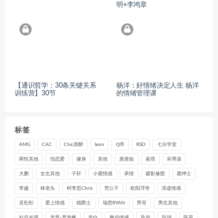
明+李鸿章
【通识哲学：30条关键关系
杨洋：好情绪决定人生 杨洋
训练营】30节
的情绪管理课
标签
AMG
CAC
Chic原醉
leon
Q帝
RSD
七分学堂
两性其他
倪恋爱
健身
其他
唐唐姐
嘉琪
坏男孩
大鹏
女生其他
子轩
小鹿情感
承情
摄影修图
最绅士
李越
林老头
柯李思Chris
梵公子
欧阳浮夸
浪迹情感
灵彤彤
爱上情感
猫爵士
瑞恩RYAN
男哥
男生其他
社交光谱
老景-景旭枫
老白
舞步情感
良叔
阮琦
陈哥