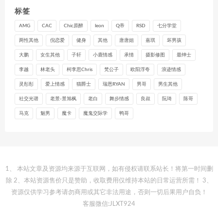
标签
AMG
CAC
Chic原醉
leon
Q帝
RSD
七分学堂
两性其他
倪恋爱
健身
其他
唐唐姐
嘉琪
坏男孩
大鹏
女生其他
子轩
小鹿情感
承情
摄影修图
最绅士
李越
林老头
柯李思Chris
梵公子
欧阳浮夸
浪迹情感
灵彤彤
爱上情感
猫爵士
瑞恩RYAN
男哥
男生其他
社交光谱
老景-景旭枫
老白
舞步情感
良叔
阮琦
陈哥
马克
魅男
魔卡
魔鬼交际学
鸭哥
1、 本站文章及资源均来源于互联网，如有侵权请联系站长！将第一时间删
除 2、本站资源售价只是赞助，收取费用仅维持本站的日常运营所需！ 3、
资源仅供学习参考请勿商用或其它非法用途，否则一切后果用户自负！
客服微信:JLXT924