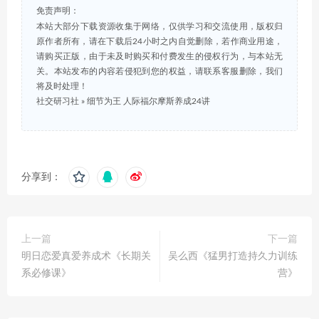
免责声明：
本站大部分下载资源收集于网络，仅供学习和交流使用，版权归
原作者所有，请在下载后24小时之内自觉删除，若作商业用途，
请购买正版，由于未及时购买和付费发生的侵权行为，与本站无
关。本站发布的内容若侵犯到您的权益，请联系客服删除，我们
将及时处理！
社交研习社
»
细节为王 人际福尔摩斯养成24讲
分享到：
上一篇
下一篇
明日恋爱真爱养成术《长期关
吴么西《猛男打造持久力训练
系必修课》
营》