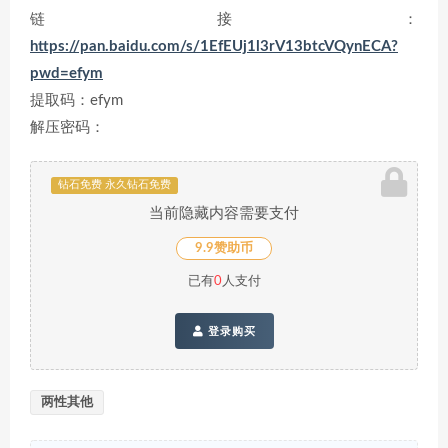
链接：
https://pan.baidu.com/s/1EfEUj1l3rV13btcVQynECA?
pwd=efym
提取码：efym
解压密码：
钻石免费 永久钻石免费
当前隐藏内容需要支付
9.9赞助币
已有
0
人支付
登录购买
两性其他