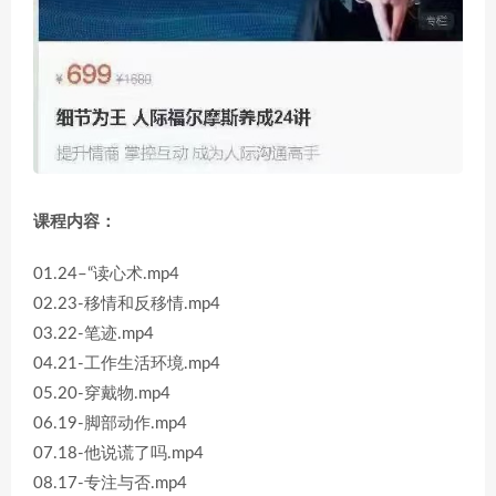
课程内容：
01.24–“读心术.mp4
02.23-移情和反移情.mp4
03.22-笔迹.mp4
04.21-工作生活环境.mp4
05.20-穿戴物.mp4
06.19-脚部动作.mp4
07.18-他说谎了吗.mp4
08.17-专注与否.mp4