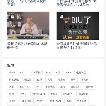
李越《三观核武器树立稳固
男性“战斗力”提升必修课 28
三观》
天系统训练，快速见效！
最新 乐嘉性格色彩读心术(含
全面掌握男性健康问题 让你
电子书）
重燃自信(12堂课)
标签
AMG
CAC
Chic原醉
leon
Q帝
RSD
七分学堂
两性其他
倪恋爱
健身
其他
唐唐姐
嘉琪
坏男孩
大鹏
女生其他
子轩
小鹿情感
承情
摄影修图
最绅士
李越
林老头
柯李思Chris
梵公子
欧阳浮夸
浪迹情感
灵彤彤
爱上情感
猫爵士
瑞恩RYAN
男哥
男生其他