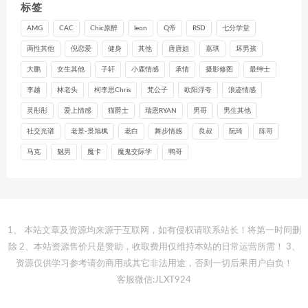
标签
AMG
CAC
Chic原醉
leon
Q帝
RSD
七分学堂
两性其他
倪恋爱
健身
其他
唐唐姐
嘉琪
坏男孩
大鹏
女生其他
子轩
小鹿情感
承情
摄影修图
最绅士
李越
林老头
柯李思Chris
梵公子
欧阳浮夸
浪迹情感
灵彤彤
爱上情感
猫爵士
瑞恩RYAN
男哥
男生其他
社交光谱
老景-景旭枫
老白
舞步情感
良叔
阮琦
陈哥
马克
魅男
魔卡
魔鬼交际学
鸭哥
1、 本站文章及资源均来源于互联网，如有侵权请联系站长！将第一时间删
除 2、本站资源售价只是赞助，收取费用仅维持本站的日常运营所需！ 3、
资源仅供学习参考请勿商用或其它非法用途，否则一切后果用户自负！
客服微信:JLXT924