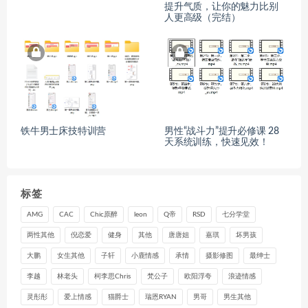
提升气质，让你的魅力比别
人更高级（完结）
铁牛男士床技特训营
男性“战斗力”提升必修课 28
天系统训练，快速见效！
标签
AMG
CAC
Chic原醉
leon
Q帝
RSD
七分学堂
两性其他
倪恋爱
健身
其他
唐唐姐
嘉琪
坏男孩
大鹏
女生其他
子轩
小鹿情感
承情
摄影修图
最绅士
李越
林老头
柯李思Chris
梵公子
欧阳浮夸
浪迹情感
灵彤彤
爱上情感
猫爵士
瑞恩RYAN
男哥
男生其他