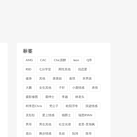
标签
AMG
CAC
Chic原醉
leon
Q帝
RSD
七分学堂
两性其他
倪恋爱
健身
其他
唐唐姐
嘉琪
坏男孩
大鹏
女生其他
子轩
小鹿情感
承情
摄影修图
最绅士
李越
林老头
柯李思Chris
梵公子
欧阳浮夸
浪迹情感
灵彤彤
爱上情感
猫爵士
瑞恩RYAN
男哥
男生其他
社交光谱
老景-景旭枫
老白
舞步情感
良叔
阮琦
陈哥