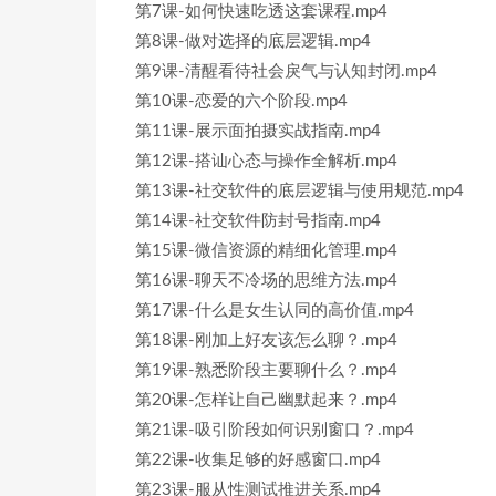
第7课-如何快速吃透这套课程.mp4
第8课-做对选择的底层逻辑.mp4
第9课-清醒看待社会戾气与认知封闭.mp4
第10课-恋爱的六个阶段.mp4
第11课-展示面拍摄实战指南.mp4
第12课-搭讪心态与操作全解析.mp4
第13课-社交软件的底层逻辑与使用规范.mp4
第14课-社交软件防封号指南.mp4
第15课-微信资源的精细化管理.mp4
第16课-聊天不冷场的思维方法.mp4
第17课-什么是女生认同的高价值.mp4
第18课-刚加上好友该怎么聊？.mp4
第19课-熟悉阶段主要聊什么？.mp4
第20课-怎样让自己幽默起来？.mp4
第21课-吸引阶段如何识别窗口？.mp4
第22课-收集足够的好感窗口.mp4
第23课-服从性测试推进关系.mp4