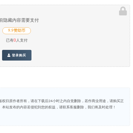
前隐藏内容需要支付
9.9赞助币
已有
0
人支付
登录购买
版权归原作者所有，请在下载后24小时之内自觉删除，若作商业用途，请购买正
。本站发布的内容若侵犯到您的权益，请联系客服删除，我们将及时处理！