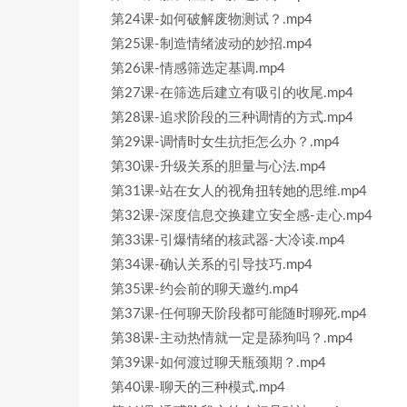
第24课-如何破解废物测试？.mp4
第25课-制造情绪波动的妙招.mp4
第26课-情感筛选定基调.mp4
第27课-在筛选后建立有吸引的收尾.mp4
第28课-追求阶段的三种调情的方式.mp4
第29课-调情时女生抗拒怎么办？.mp4
第30课-升级关系的胆量与心法.mp4
第31课-站在女人的视角扭转她的思维.mp4
第32课-深度信息交换建立安全感-走心.mp4
第33课-引爆情绪的核武器-大冷读.mp4
第34课-确认关系的引导技巧.mp4
第35课-约会前的聊天邀约.mp4
第37课-任何聊天阶段都可能随时聊死.mp4
第38课-主动热情就一定是舔狗吗？.mp4
第39课-如何渡过聊天瓶颈期？.mp4
第40课-聊天的三种模式.mp4