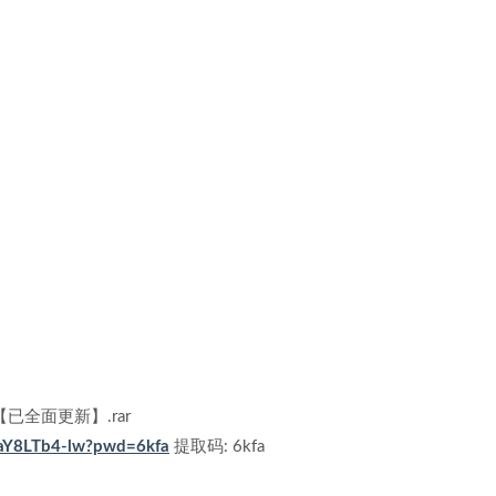
全面更新】.rar
yaY8LTb4-lw?pwd=6kfa
提取码: 6kfa