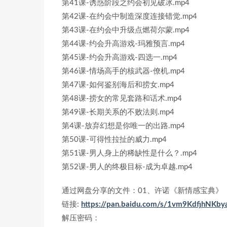
第41课-诱惑阶段之约会初见破冰.mp4
第42课-在约会中制造深度连接错觉.mp4
第43课-在约会中升级点燃荷尔蒙.mp4
第44课-约会升高游戏-玛雅预言.mp4
第45课-约会升高游戏-四选一.mp4
第46课-情场高手的核武器-僚机.mp4
第47课-如何鉴别海后和捞女.mp4
第48课-捞女的常见套路和话术.mp4
第49课-长期关系的不败法则.mp4
第4课-放弃幻想是你唯一的出路.mp4
第50课-可得性拉扯的威力.mp4
第51课-男人身上的稀缺性是什么？.mp4
第52课-男人的终极目标-成为卓越.mp4
通过网盘分享的文件：01、许诺《新情感宝典》【已
链接:
https://pan.baidu.com/s/1vm9KdfjhNKb
解压密码：