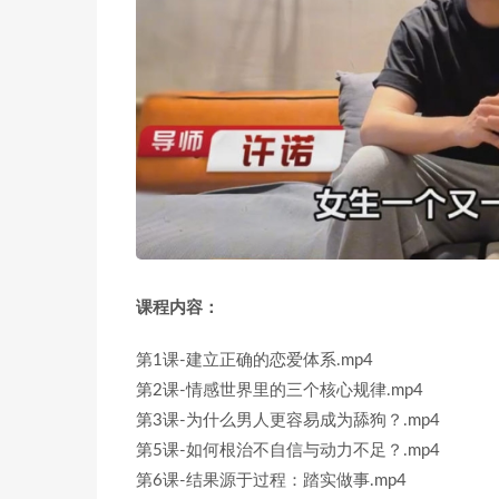
课程内容：
第1课-建立正确的恋爱体系.mp4
第2课-情感世界里的三个核心规律.mp4
第3课-为什么男人更容易成为舔狗？.mp4
第5课-如何根治不自信与动力不足？.mp4
第6课-结果源于过程：踏实做事.mp4