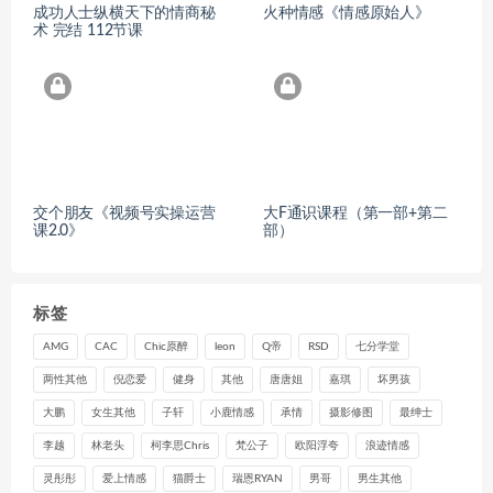
成功人士纵横天下的情商秘
火种情感《情感原始人》
术 完结 112节课
交个朋友《视频号实操运营
大F通识课程（第一部+第二
课2.0》
部）
标签
AMG
CAC
Chic原醉
leon
Q帝
RSD
七分学堂
两性其他
倪恋爱
健身
其他
唐唐姐
嘉琪
坏男孩
大鹏
女生其他
子轩
小鹿情感
承情
摄影修图
最绅士
李越
林老头
柯李思Chris
梵公子
欧阳浮夸
浪迹情感
灵彤彤
爱上情感
猫爵士
瑞恩RYAN
男哥
男生其他