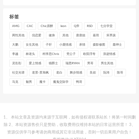
标签
AMG
CAC
Chic原醉
leon
Q帝
RSD
七分学堂
两性其他
倪恋爱
健身
其他
唐唐姐
嘉琪
坏男孩
大鹏
女生其他
子轩
小鹿情感
承情
摄影修图
最绅士
李越
林老头
柯李思Chris
梵公子
欧阳浮夸
浪迹情感
灵彤彤
爱上情感
猫爵士
瑞恩RYAN
男哥
男生其他
社交光谱
老景-景旭枫
老白
舞步情感
良叔
阮琦
陈哥
马克
魅男
魔卡
魔鬼交际学
鸭哥
1、 本站文章及资源均来源于互联网，如有侵权请联系站长！将第一时间删
除 2、本站资源售价只是赞助，收取费用仅维持本站的日常运营所需！ 3、
资源仅供学习参考请勿商用或其它非法用途，否则一切后果用户自负！