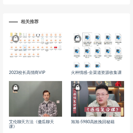
相关推荐
2023校长高情商VIP
火种情感-全渠道资源收集课
艾伦聊天方法《傻瓜聊天
旭旭-5980高效挽回秘籍
课》