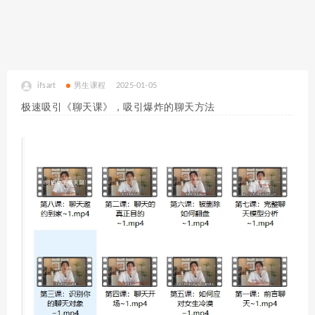
ifsart
男生课程
2025-01-05
极速吸引《聊天课》，吸引爆炸的聊天方法