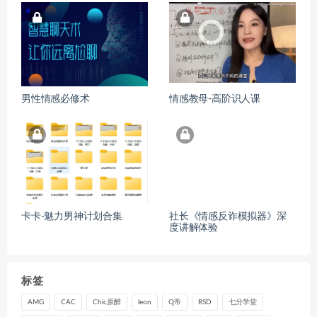
男性情感必修术
情感教母-高阶识人课
卡卡-魅力男神计划合集
社长《情感反诈模拟器》深
度讲解体验
标签
AMG
CAC
Chic原醉
leon
Q帝
RSD
七分学堂