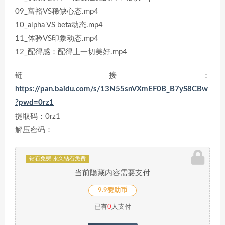
09_富裕VS稀缺心态.mp4
10_alpha VS beta动态.mp4
11_体验VS印象动态.mp4
12_配得感：配得上一切美好.mp4
链接：
https://pan.baidu.com/s/13N55snVXmEF0B_B7yS8CBw
?pwd=0rz1
提取码：0rz1
解压密码：
钻石免费 永久钻石免费
当前隐藏内容需要支付
9.9赞助币
已有
0
人支付