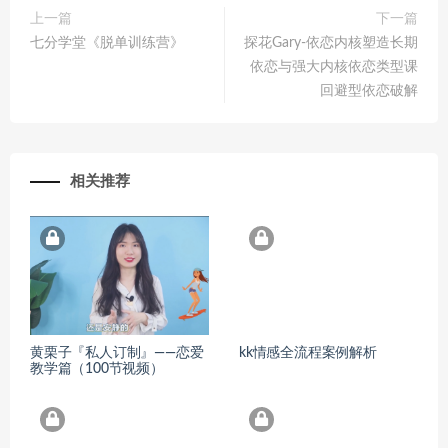
上一篇
下一篇
七分学堂《脱单训练营》
探花Gary-依恋内核塑造长期
依恋与强大内核依恋类型课
回避型依恋破解
相关推荐
黄栗子『私人订制』——恋爱
kk情感全流程案例解析
教学篇（100节视频）