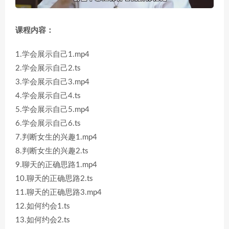
课程内容：
1.学会展示自己1.mp4
2.学会展示自己2.ts
3.学会展示自己3.mp4
4.学会展示自己4.ts
5.学会展示自己5.mp4
6.学会展示自己6.ts
7.判断女生的兴趣1.mp4
8.判断女生的兴趣2.ts
9.聊天的正确思路1.mp4
10.聊天的正确思路2.ts
11.聊天的正确思路3.mp4
12.如何约会1.ts
13.如何约会2.ts