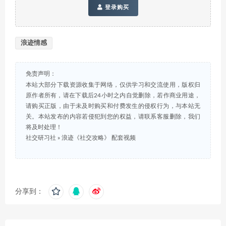
登录购买
浪迹情感
免责声明：
本站大部分下载资源收集于网络，仅供学习和交流使用，版权归
原作者所有，请在下载后24小时之内自觉删除，若作商业用途，
请购买正版，由于未及时购买和付费发生的侵权行为，与本站无
关。本站发布的内容若侵犯到您的权益，请联系客服删除，我们
将及时处理！
社交研习社
»
浪迹《社交攻略》 配套视频
分享到：