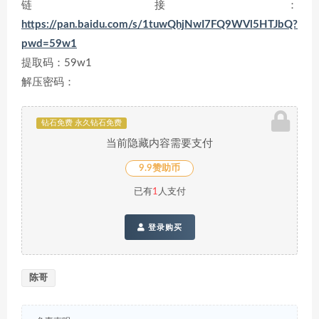
链接：
https://pan.baidu.com/s/1tuwQhjNwI7FQ9WVl5HTJbQ?
pwd=59w1
提取码：59w1
解压密码：
钻石免费 永久钻石免费
当前隐藏内容需要支付
9.9赞助币
已有
1
人支付
登录购买
陈哥