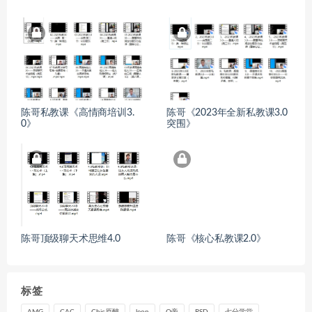
陈哥私教课《高情商培训3.
陈哥《2023年全新私教课3.0
0》
突围》
陈哥顶级聊天术思维4.0
陈哥《核心私教课2.0》
标签