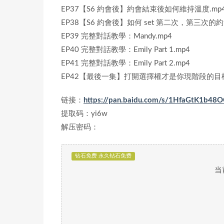
EP37【S6 約會後】約會結束後如何維持溫度.mp
EP38【S6 約會後】如何 set 第二次，第三次的約
EP39 完整對話教學：Mandy.mp4
EP40 完整對話教學：Emily Part 1.mp4
EP41 完整對話教學：Emily Part 2.mp4
EP42【最後一集】打開選擇權才是你現階段的目標
链接：
https://pan.baidu.com/s/1HfaGtK1b4
提取码：yi6w
解压密码：
钻石免费 永久钻石免费
当