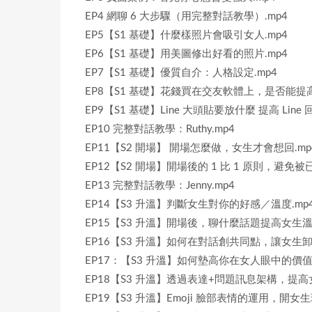
EP4 網聊 6 大步驟（用完整對話教學）.mp4
EP5【S1 基礎】什麼樣照片會吸引女人.mp4
EP6【S1 基礎】用美圖修出好看的照片.mp4
EP7【S1 基礎】優質自介：人格設定.mp4
EP8【S1 基礎】花錢買在交友軟體上，是否能提高
EP9【S1 基礎】Line 大頭貼要放什麼 提高 Line 
EP10 完整對話教學：Ruthy.mp4
EP11【S2 開場】 開場怎麼做，女生才會想回.mp
EP12【S2 開場】開場後的 1 比 1 原則，避免被
EP13 完整對話教學：Jenny.mp4
EP14【S3 升溫】判斷女生對你的好感／溫度.mp
EP15【S3 升溫】開場後，聊什麼話題提高女生溫度
EP16【S3 升溫】如何在對話創共同點，讓女生卸
EP17：【S3 升溫】如何墊高你在女人眼中的價值
EP18【S3 升溫】透過表達+問題訊息架構，提高
EP19【S3 升溫】Emoji 臉部表情的運用，開女