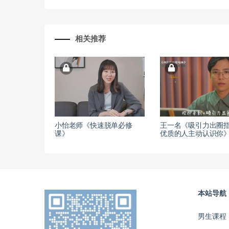
相关推荐
小怡老师《快速脱单必修
王一名《吸引力出圈指
课》
优质的人主动认识你
本站导航
男生课程