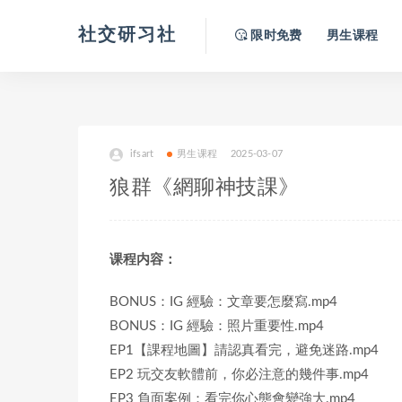
社交研习社
限时免费
男生课程
ifsart
男生课程
2025-03-07
狼群《網聊神技課》
课程内容：
BONUS：IG 經驗：文章要怎麼寫.mp4
BONUS：IG 經驗：照片重要性.mp4
EP1【課程地圖】請認真看完，避免迷路.mp4
EP2 玩交友軟體前，你必注意的幾件事.mp4
EP3 負面案例：看完你心態會變強大.mp4