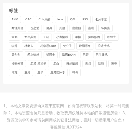
标签
AMG
CAC
Chic原醉
leon
Q帝
RSD
七分学堂
两性其他
倪恋爱
健身
其他
唐唐姐
嘉琪
坏男孩
大鹏
女生其他
子轩
小鹿情感
承情
摄影修图
最绅士
李越
林老头
柯李思Chris
梵公子
欧阳浮夸
浪迹情感
灵彤彤
爱上情感
猫爵士
瑞恩RYAN
男哥
男生其他
社交光谱
老景-景旭枫
老白
舞步情感
良叔
阮琦
陈哥
马克
魅男
魔卡
魔鬼交际学
鸭哥
1、 本站文章及资源均来源于互联网，如有侵权请联系站长！将第一时间删
除 2、本站资源售价只是赞助，收取费用仅维持本站的日常运营所需！ 3、
资源仅供学习参考请勿商用或其它非法用途，否则一切后果用户自负！
客服微信:JLXT924