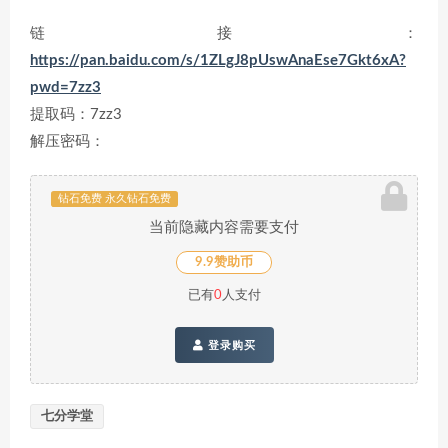
链接：
https://pan.baidu.com/s/1ZLgJ8pUswAnaEse7Gkt6xA?
pwd=7zz3
提取码：7zz3
解压密码：
钻石免费 永久钻石免费
当前隐藏内容需要支付
9.9赞助币
已有
0
人支付
登录购买
七分学堂