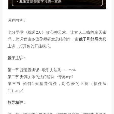
课程内容：
七分学堂《撩道2.0》攻心聊天术、让女人上瘾的聊天密
码，此
课程
由多位导师研发总结创作，由
嫂子和熊导
为您
主讲，打开你的开挂模式。
嫂子主讲：
第一节 撩道宣讲课—吸引力法则——.mp4
第二节 升高关系的法门秘诀—情调.mp4
第三节 如何1天塑造信任，对你爱的上瘾（信任法
门）.mp4
熊导精讲：