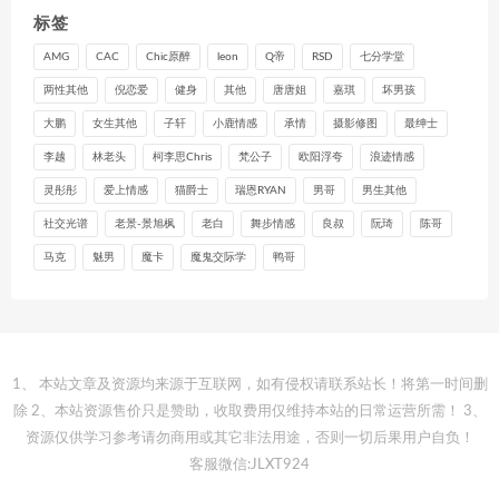
标签
AMG
CAC
Chic原醉
leon
Q帝
RSD
七分学堂
两性其他
倪恋爱
健身
其他
唐唐姐
嘉琪
坏男孩
大鹏
女生其他
子轩
小鹿情感
承情
摄影修图
最绅士
李越
林老头
柯李思Chris
梵公子
欧阳浮夸
浪迹情感
灵彤彤
爱上情感
猫爵士
瑞恩RYAN
男哥
男生其他
社交光谱
老景-景旭枫
老白
舞步情感
良叔
阮琦
陈哥
马克
魅男
魔卡
魔鬼交际学
鸭哥
1、 本站文章及资源均来源于互联网，如有侵权请联系站长！将第一时间删
除 2、本站资源售价只是赞助，收取费用仅维持本站的日常运营所需！ 3、
资源仅供学习参考请勿商用或其它非法用途，否则一切后果用户自负！
客服微信:JLXT924