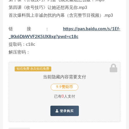
第四课《收号技巧》让她还想再见你.mp3
首次爆料我上非诚勿扰的内幕（含完整节目视频）.mp3
链接：
https://pan.baidu.com/s/1Ef-
_IKk6DbWVF2K5IJX8xg?pwd=c18c
提取码：c18c
解压密码：
钻石免费 永久钻石免费
当前隐藏内容需要支付
9.9赞助币
已有
0
人支付
登录购买