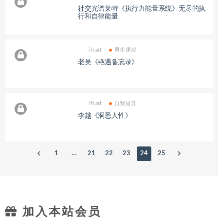
社交光谱莱特《执行力能量系统》无尽的执
行和自律能量
ifsart
男生课程
老吴《艳遇备忘录》
ifsart
自我提升
李越《洞悉人性》
1
…
21
22
23
24
25
加入本站会员