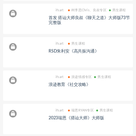
ifsart
柯李思Chris、良叔专区
男生课程
首发 搭讪大师良叔《聊天之道》大师版73节
完整版
ifsart
男生课程
RSD朱利安《高共振沟通》
ifsart
浪迹情感专区
男生课程
浪迹教育《社交攻略》
ifsart
瑞恩RYAN专区
男生课程
2023瑞恩《搭讪大师》大师版