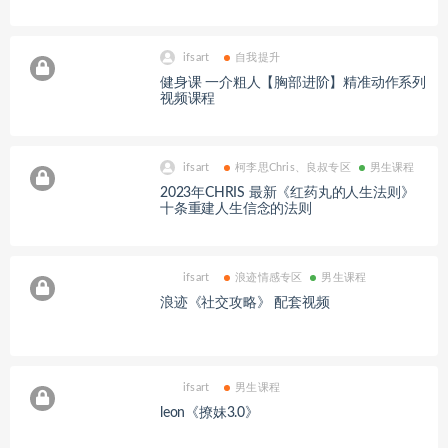
ifsart
自我提升
健身课 一介粗人【胸部进阶】精准动作系列
视频课程
ifsart
柯李思Chris、良叔专区
男生课程
2023年CHRIS 最新《红药丸的人生法则》
十条重建人生信念的法则
ifsart
浪迹情感专区
男生课程
浪迹《社交攻略》 配套视频
ifsart
男生课程
leon《撩妹3.0》